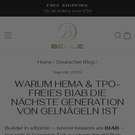
Skip
FREE SHIPPING
to
On all orders over €50
Pause
content
slideshow
SITE NAVIGATION
SEA
Home
/
Deutscher Blog
/
Sep 09, 2025
WARUM HEMA & TPO-
FREIES BIAB DIE
NÄCHSTE GENERATION
VON GELNÄGELN IST
Builder in a Bottle — besser bekannt als
BIAB
—
hat sich in kürzester Zeit zu einem der größten