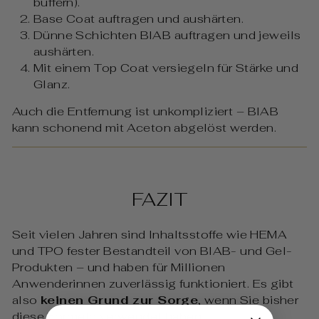
buffern).
Base Coat auftragen und aushärten.
Dünne Schichten BIAB auftragen und jeweils
aushärten.
Mit einem Top Coat versiegeln für Stärke und
Glanz.
Auch die Entfernung ist unkompliziert – BIAB
kann schonend mit Aceton abgelöst werden.
FAZIT
Seit vielen Jahren sind Inhaltsstoffe wie HEMA
und TPO fester Bestandteil von BIAB- und Gel-
Produkten – und haben für Millionen
Anwenderinnen zuverlässig funktioniert. Es gibt
also
keinen Grund zur Sorge
, wenn Sie bisher
diese Formeln verwendet haben.