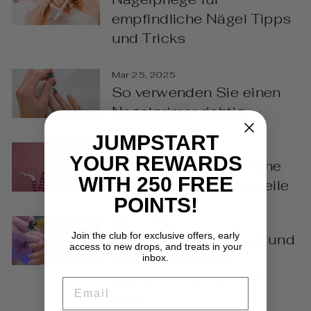
empfindliche Nägel Tipps
und Tricks
Mar 25, 2025
So verwenden Sie einen
Nagelprimer richtig
JUMPSTART
Mar 23, 2025
YOUR REWARDS
Natürliche vs künstliche
WITH 250 FREE
Nägel Vor- und Nachteile
POINTS!
Mar 21, 2025
Join the club for exclusive offers, early
Warum ein Base Coat und
access to new drops, and treats in your
Top Coat für Ihre
inbox.
Maniküre unerlässlich
EMAIL
sind