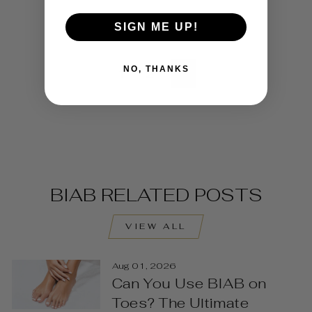
SIGN ME UP!
NO, THANKS
1
2
Next
BIAB RELATED POSTS
VIEW ALL
Aug 01, 2026
Can You Use BIAB on
Toes? The Ultimate