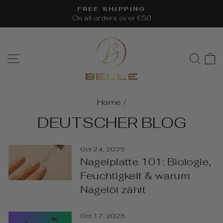
Skip
FREE SHIPPING
to
On all orders over €50
Pause
content
slideshow
SITE NAVIGATION
SEA
Home
/
DEUTSCHER BLOG
Oct 24, 2025
Nagelplatte 101: Biologie,
Feuchtigkeit & warum
Nagelöl zählt
Oct 17, 2025