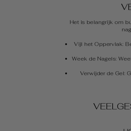
V
Het is belangrijk om bu
nag
Vijl het Oppervlak: B
Week de Nagels: Week 
Verwijder de Gel: 
VEELGE