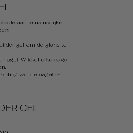
EL
chade aan je natuurlijke
oen:
uilder gel om de glans te
 nagel. Wikkel elke nagel
en.
ichtig van de nagel te
DER GEL