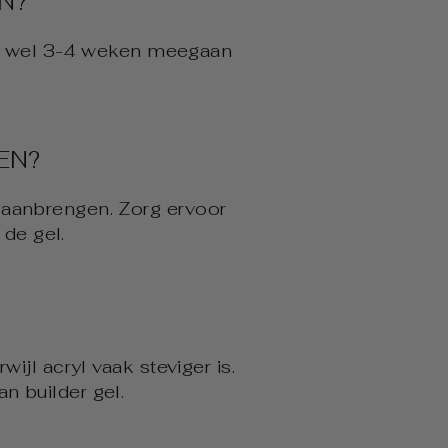
N?
 tot wel 3-4 weken meegaan
EN?
is aanbrengen. Zorg ervoor
de gel.
wijl acryl vaak steviger is.
n builder gel.