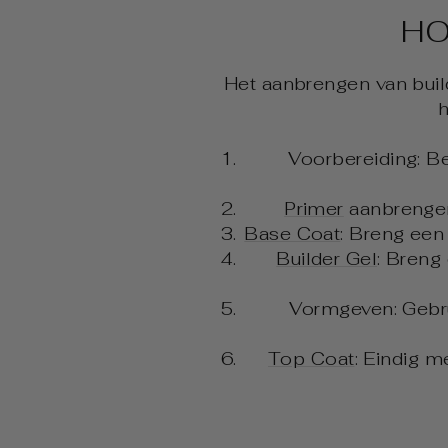
HO
Het aanbrengen van build
h
Voorbereiding: 
Primer
aanbrengen:
Base Coat
: Breng een
Builder Gel
: Breng
Vormgeven: Gebru
Top Coat
: Eindig m