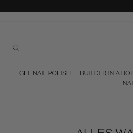
Skip
to
content
SEARCH
GEL NAIL POLISH
BUILDER IN A BO
NA
ALLES WA