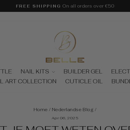
On all orders over €50
FREE SHIPPING
Pause
slideshow
TTLE
NAIL KITS
BUILDER GEL
ELECT
IL ART COLLECTION
CUTICLE OIL
BUND
Home
/
Nederlandse Blog
/
Apr 06, 2025
T JE MOET WETEN OVE