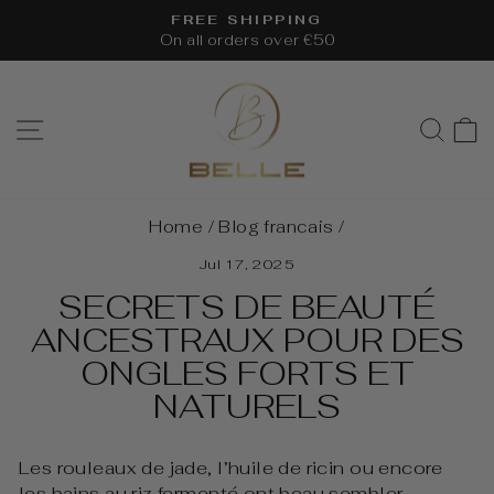
Skip
FREE SHIPPING
to
On all orders over €50
Pause
content
slideshow
SITE NAVIGATION
SEA
Home
/
Blog francais
/
Jul 17, 2025
SECRETS DE BEAUTÉ
ANCESTRAUX POUR DES
ONGLES FORTS ET
NATURELS
Les rouleaux de jade, l’huile de ricin ou encore
les bains au riz fermenté ont beau sembler