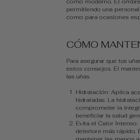
como moderno. El ombré p
permitiendo una personali
como para ocasiones esp
CÓMO MANTEN
Para asegurar que tus uñ
estos consejos. El mante
las uñas.
Hidratación: Aplica
ace
hidratadas. La hidrata
comprometer la integr
beneficiar la salud ge
Evita el Calor Intenso
deteriore más rápido. 
mantener las manos al