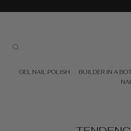
Skip
to
content
SEARCH
GEL NAIL POLISH
BUILDER IN A BO
NA
TENDENC