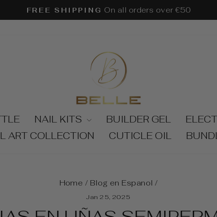
On all orders over €50
FREE SHIPPING
Pause
slideshow
TTLE
NAIL KITS
BUILDER GEL
ELECT
IL ART COLLECTION
CUTICLE OIL
BUND
Home
/
Blog en Espanol
/
Jan 25, 2025
IAS EN UÑAS SEMIPER