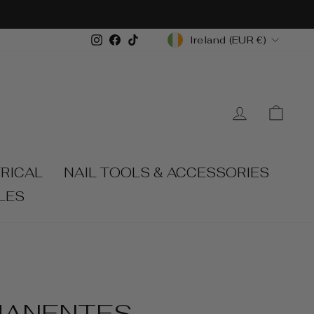
CURRENCY
Instagram
Facebook
TikTok
Ireland (EUR €)
LOG IN
CA
RICAL
NAIL TOOLS & ACCESSORIES
LES
MANENTES