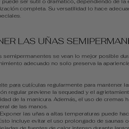
uede ser sutil o dramático, dependiendo de la e
zación completa. Su versatilidad lo hace adecuad
eciales.
ER LAS UÑAS SEMIPERMAN
as semipermanentes se vean lo mejor posible du
nimiento adecuado no solo preserva la apariencia
ite para cutículas
regularmente para mantener las
ción regular previene la sequedad y el agrietamie
idad de la manicura. Además, el uso de cremas 
neral de las manos.
: Exponer las uñas a altas temperaturas puede ha
Esto incluye evitar el uso prolongado de saunas o
ejadas de fuentes de calor intenso durante largo