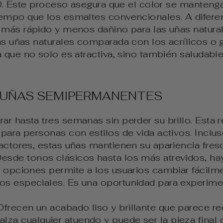
ED. Este proceso asegura que el color se manteng
mpo que los esmaltes convencionales. A diferenc
 más rápido y menos dañino para las uñas natura
s uñas naturales comparada con los acrílicos o ge
 que no solo es atractiva, sino también saludable
 UÑAS SEMIPERMANENTES
rar hasta tres semanas sin perder su brillo. Esta 
s para personas con estilos de vida activos. Incl
 factores, estas uñas mantienen su apariencia fres
Desde tonos clásicos hasta los más atrevidos, ha
de opciones permite a los usuarios cambiar fácilm
tos especiales. Es una oportunidad para experim
frecen un acabado liso y brillante que parece re
za cualquier atuendo y puede ser la pieza final d