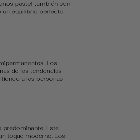
tonos pastel también son
un equilibrio perfecto
semipermanentes. Los
unas de las tendencias
itiendo a las personas
ia predominante. Este
n un toque moderno. Los